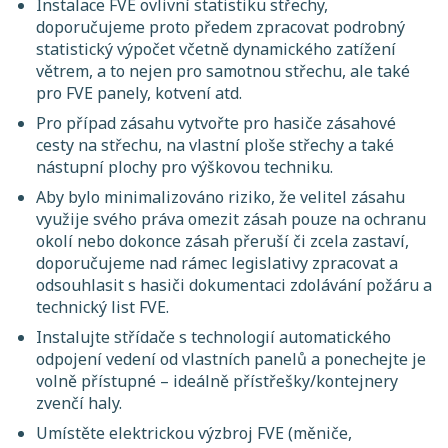
Instalace FVE ovlivní statistiku střechy,
doporučujeme proto předem zpracovat podrobný
statistický výpočet včetně dynamického zatížení
větrem, a to nejen pro samotnou střechu, ale také
pro FVE panely, kotvení atd.
Pro případ zásahu vytvořte pro hasiče zásahové
cesty na střechu, na vlastní ploše střechy a také
nástupní plochy pro výškovou techniku.
Aby bylo minimalizováno riziko, že velitel zásahu
využije svého práva omezit zásah pouze na ochranu
okolí nebo dokonce zásah přeruší či zcela zastaví,
doporučujeme nad rámec legislativy zpracovat a
odsouhlasit s hasiči dokumentaci zdolávání požáru a
technický list FVE.
Instalujte střídače s technologií automatického
odpojení vedení od vlastních panelů a ponechejte je
volně přístupné – ideálně přístřešky/kontejnery
zvenčí haly.
Umístěte elektrickou výzbroj FVE (měniče,