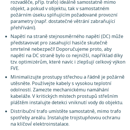
rozvaděče, příp. trafo) ideálně samostatně mimo
objekt, a pokud v objektu, tak v samostatném
požárním úseku splňujícím požadované provozní
parametry (např. dostatečné větrání zabraňující
přehřívání).
Napětí na straně stejnosměrného napětí (DC) může
představovat pro zasahující hasiče skutečně
smrtelné nebezpečí! Doporučujeme proto, aby
napětí na DC straně bylo co nejnižší, například díky
tzv. optimizérům, které navíc i zlepšují celkový výkon
FVE.
Minimalizujte prostupy střechou a řádně je požárně
utěsněte. Používejte kabely s vysokou teplotní
odolností. Zamezte mechanickému namáhání
kabeláže. V kritických místech prostupů střešním
pláštěm instalujte detekci vniknutí vody do objektu.
Distribuční trafo umístěte samostatně, mimo trafo
spotřeby areálu. Instalujte trojstupňovou ochranu
na klíčové́ elektroinstalace.