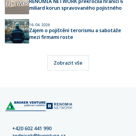
RENOMIA NETWORK překročila hranici 6
miliard korun spravovaného pojistného
16. 04. 2026
Zájem o pojištění terorismu a sabotáže
mezi firmami roste
Zobrazit vše
+420 602 441 990
zednicek@bventure.cz