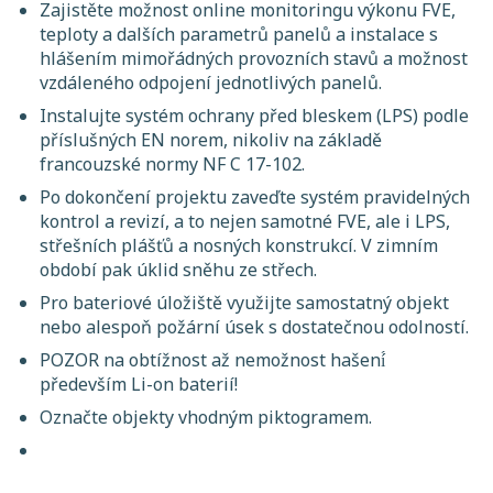
Zajistěte možnost online monitoringu výkonu FVE,
teploty a dalších parametrů panelů a instalace s
hlášením mimořádných provozních stavů a možnost
vzdáleného odpojení jednotlivých panelů.
Instalujte systém ochrany před bleskem (LPS) podle
příslušných EN norem, nikoliv na základě
francouzské normy NF C 17-102.
Po dokončení projektu zaveďte systém pravidelných
kontrol a revizí, a to nejen samotné FVE, ale i LPS,
střešních plášťů a nosných konstrukcí. V zimním
období pak úklid sněhu ze střech.
Pro bateriové úložiště využijte samostatný objekt
nebo alespoň požární úsek s dostatečnou odolností.
POZOR na obtížnost až nemožnost hašení́
především Li-on baterií!
Označte objekty vhodným piktogramem.